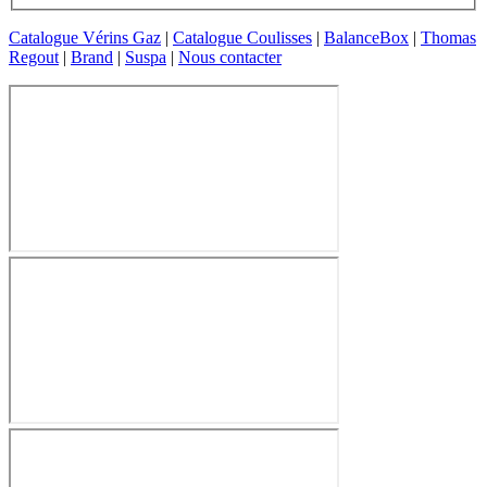
Catalogue Vérins Gaz
|
Catalogue Coulisses
|
BalanceBox
|
Thomas
Regout
|
Brand
|
Suspa
|
Nous contacter