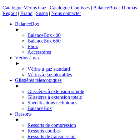
Catalogue Vérins Gaz
|
Catalogue Coulisses
|
BalanceBox
|
Thomas
Regout
|
Brand
|
Suspa
|
Nous contacter
BalanceBox
►
BalanceBox 400
BalanceBox 650
Ebox
Accessoires
Vérins à gaz
►
Vérins à gaz standard
Vérins à gaz blocables
Glissières télescopiques
►
Glissières à extension simple
Glissières à extension totale
Spécifications techniques
BalanceBox
Ressorts
►
Ressorts de compression
Ressorts courbes
Ressorts de transmission